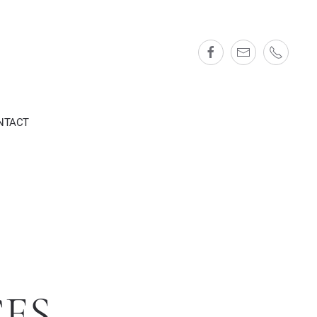
NTACT
CES