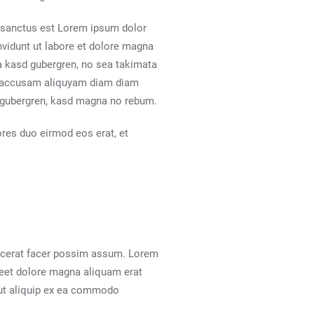
a sanctus est Lorem ipsum dolor
nvidunt ut labore et dolore magna
ta kasd gubergren, no sea takimata
At accusam aliquyam diam diam
et gubergren, kasd magna no rebum.
res duo eirmod eos erat, et
lacerat facer possim assum. Lorem
reet dolore magna aliquam erat
l ut aliquip ex ea commodo