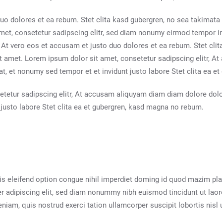
uo dolores et ea rebum. Stet clita kasd gubergren, no sea takimat
met, consetetur sadipscing elitr, sed diam nonumy eirmod tempor i
 At vero eos et accusam et justo duo dolores et ea rebum. Stet cli
t amet. Lorem ipsum dolor sit amet, consetetur sadipscing elitr, 
t, et nonumy sed tempor et et invidunt justo labore Stet clita ea 
etetur sadipscing elitr, At accusam aliquyam diam diam dolore dolo
justo labore Stet clita ea et gubergren, kasd magna no rebum.
s eleifend option congue nihil imperdiet doming id quod mazim p
er adipiscing elit, sed diam nonummy nibh euismod tincidunt ut lao
eniam, quis nostrud exerci tation ullamcorper suscipit lobortis nis