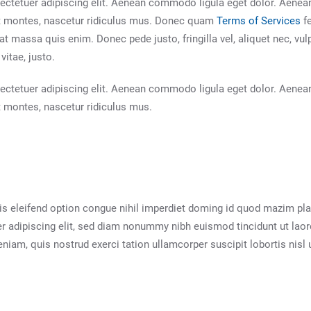
ectetuer adipiscing elit. Aenean commodo ligula eget dolor. Aene
nt montes, nascetur ridiculus mus. Donec quam
Terms of Services
fe
 massa quis enim. Donec pede justo, fringilla vel, aliquet nec, vulp
vitae, justo.
ectetuer adipiscing elit. Aenean commodo ligula eget dolor. Aene
t montes, nascetur ridiculus mus.
s eleifend option congue nihil imperdiet doming id quod mazim p
er adipiscing elit, sed diam nonummy nibh euismod tincidunt ut lao
eniam, quis nostrud exerci tation ullamcorper suscipit lobortis nis