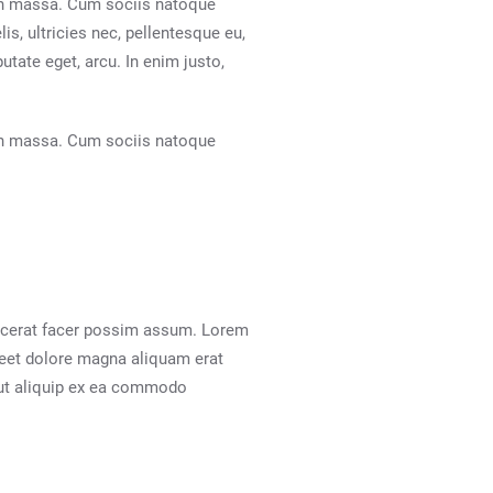
an massa. Cum sociis natoque
lis, ultricies nec, pellentesque eu,
utate eget, arcu. In enim justo,
an massa. Cum sociis natoque
lacerat facer possim assum. Lorem
reet dolore magna aliquam erat
l ut aliquip ex ea commodo