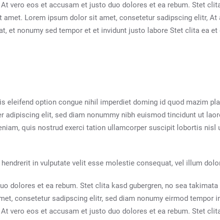
 At vero eos et accusam et justo duo dolores et ea rebum. Stet cli
t amet. Lorem ipsum dolor sit amet, consetetur sadipscing elitr, 
t, et nonumy sed tempor et et invidunt justo labore Stet clita ea 
s eleifend option congue nihil imperdiet doming id quod mazim p
er adipiscing elit, sed diam nonummy nibh euismod tincidunt ut lao
eniam, quis nostrud exerci tation ullamcorper suscipit lobortis nis
hendrerit in vulputate velit esse molestie consequat, vel illum dolore
uo dolores et ea rebum. Stet clita kasd gubergren, no sea takimat
met, consetetur sadipscing elitr, sed diam nonumy eirmod tempor i
 At vero eos et accusam et justo duo dolores et ea rebum. Stet cli