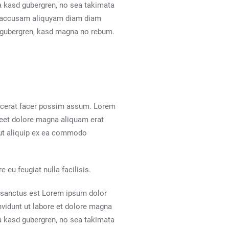
ta kasd gubergren, no sea takimata
At accusam aliquyam diam diam
et gubergren, kasd magna no rebum.
lacerat facer possim assum. Lorem
reet dolore magna aliquam erat
l ut aliquip ex ea commodo
 eu feugiat nulla facilisis.
a sanctus est Lorem ipsum dolor
nvidunt ut labore et dolore magna
ta kasd gubergren, no sea takimata